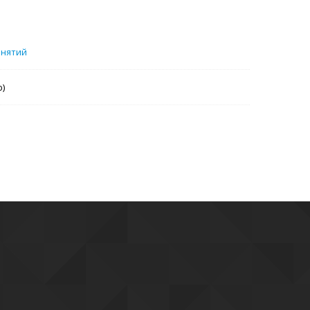
анятий
b)