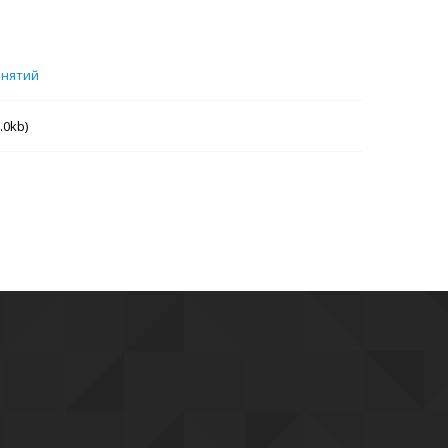
анятий
.0kb)