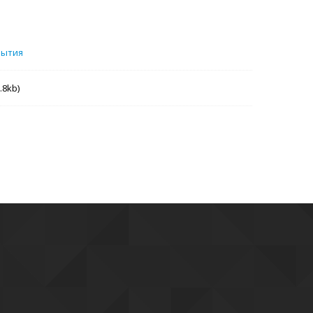
бытия
.8kb)