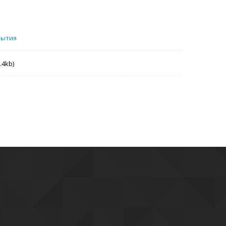
бытия
.4kb)