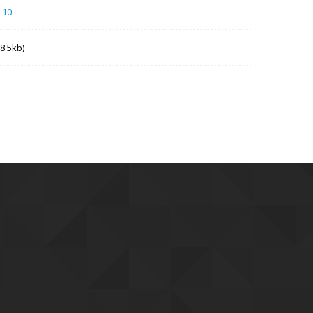
 10
8.5kb)