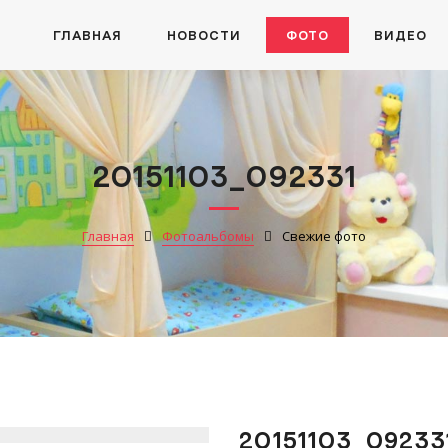
ГЛАВНАЯ
НОВОСТИ
ФОТО
ВИДЕО
20151103_092331
Главная
Фотоальбомы
Свежие фото
20151103_09233